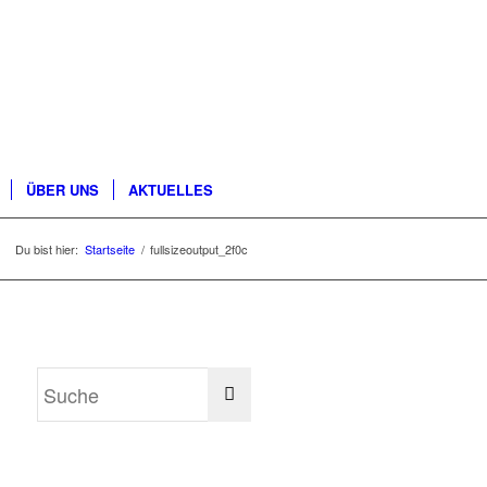
ÜBER UNS
AKTUELLES
Du bist hier:
Startseite
/
fullsizeoutput_2f0c