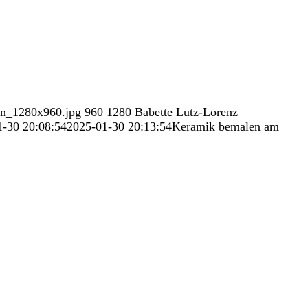
en_1280x960.jpg
960
1280
Babette Lutz-Lorenz
1-30 20:08:54
2025-01-30 20:13:54
Keramik bemalen am