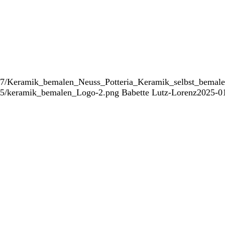
9/07/Keramik_bemalen_Neuss_Potteria_Keramik_selbst_bemal
/05/keramik_bemalen_Logo-2.png
Babette Lutz-Lorenz
2025-0