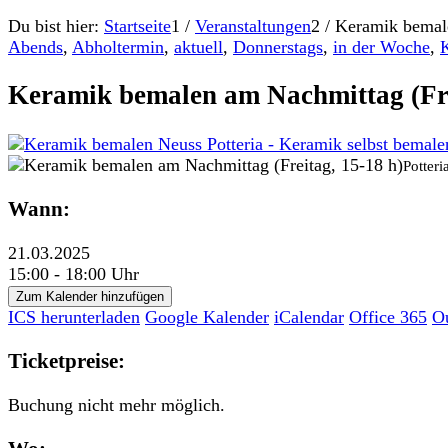
Du bist hier:
Startseite
1
/
Veranstaltungen
2
/
Keramik bemale
Abends
,
Abholtermin
,
aktuell
,
Donnerstags
,
in der Woche
,
Keramik bemalen am Nachmittag (Fre
Potteri
Wann:
21.03.2025
15:00 - 18:00 Uhr
Zum Kalender hinzufügen
ICS herunterladen
Google Kalender
iCalendar
Office 365
O
Ticketpreise:
Buchung nicht mehr möglich.