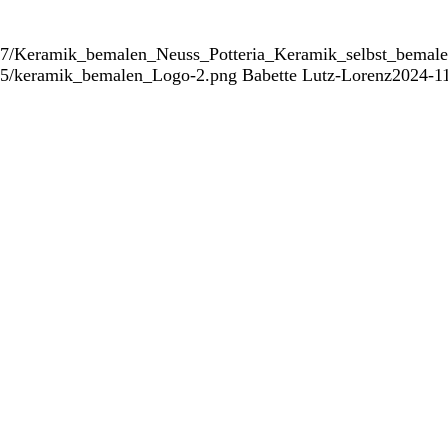
9/07/Keramik_bemalen_Neuss_Potteria_Keramik_selbst_bemal
/05/keramik_bemalen_Logo-2.png
Babette Lutz-Lorenz
2024-11