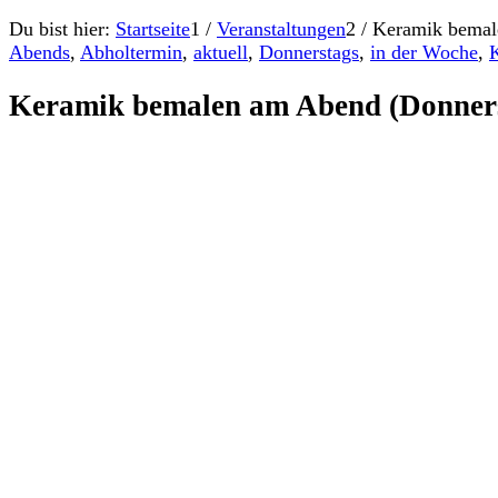
Du bist hier:
Startseite
1
/
Veranstaltungen
2
/
Keramik bemal
Abends
,
Abholtermin
,
aktuell
,
Donnerstags
,
in der Woche
,
Keramik bemalen am Abend (Donners