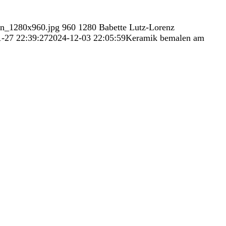
en_1280x960.jpg
960
1280
Babette Lutz-Lorenz
-27 22:39:27
2024-12-03 22:05:59
Keramik bemalen am