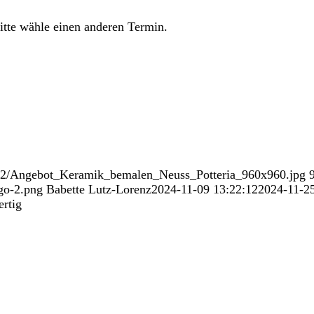
tte wähle einen anderen Termin.
1/12/Angebot_Keramik_bemalen_Neuss_Potteria_960x960.jpg
go-2.png
Babette Lutz-Lorenz
2024-11-09 13:22:12
2024-11-25
ertig