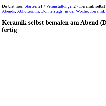
Du bist hier:
Startseite
1
/
Veranstaltungen
2
/
Keramik selbst
Abends
,
Abholtermin
,
Donnerstags
,
in der Woche
,
Keramik
Keramik selbst bemalen am Abend (D
fertig