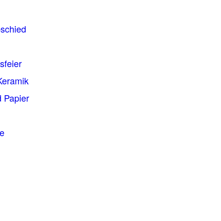
bschied
feier
Keramik
 Papier
se