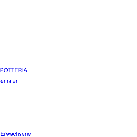
r POTTERIA
 bemalen
r Erwachsene