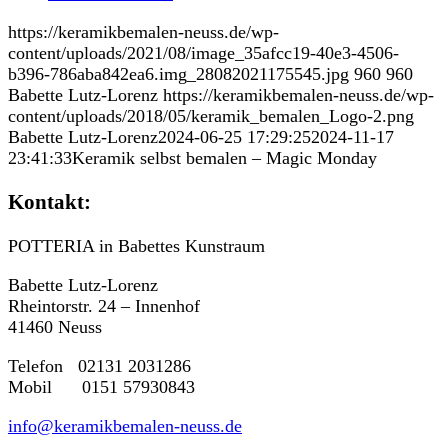
https://keramikbemalen-neuss.de/wp-
content/uploads/2021/08/image_35afcc19-40e3-4506-
b396-786aba842ea6.img_28082021175545.jpg
960
960
Babette Lutz-Lorenz
https://keramikbemalen-neuss.de/wp-
content/uploads/2018/05/keramik_bemalen_Logo-2.png
Babette Lutz-Lorenz
2024-06-25 17:29:25
2024-11-17
23:41:33
Keramik selbst bemalen – Magic Monday
Kontakt:
POTTERIA in Babettes Kunstraum
Babette Lutz-Lorenz
Rheintorstr. 24 – Innenhof
41460 Neuss
Telefon 02131 2031286
Mobil 0151 57930843
info@keramikbemalen-neuss.de