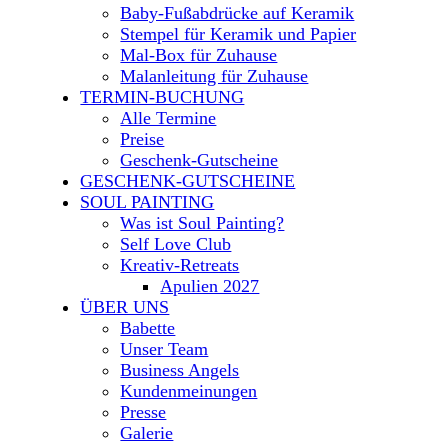
Baby-Fußabdrücke auf Keramik
Stempel für Keramik und Papier
Mal-Box für Zuhause
Malanleitung für Zuhause
TERMIN-BUCHUNG
Alle Termine
Preise
Geschenk-Gutscheine
GESCHENK-GUTSCHEINE
SOUL PAINTING
Was ist Soul Painting?
Self Love Club
Kreativ-Retreats
Apulien 2027
ÜBER UNS
Babette
Unser Team
Business Angels
Kundenmeinungen
Presse
Galerie