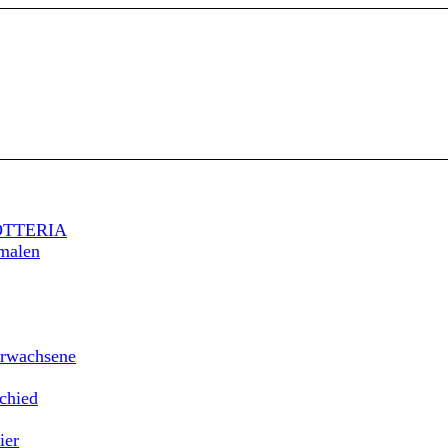
POTTERIA
malen
Erwachsene
chied
ier