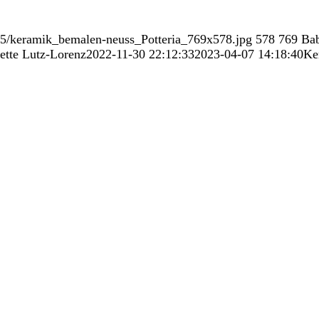
/05/keramik_bemalen-neuss_Potteria_769x578.jpg
578
769
Bab
ette Lutz-Lorenz
2022-11-30 22:12:33
2023-04-07 14:18:40
Ke