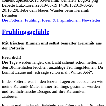
content/uploads/2018/05/keramik_bemalen_Logo-2.png
Babette Lutz-Lorenz
2019-03-19 14:36:18
2019-05-20
20:10:29
Erlebe dein blaues Wunder beim Keramik
Bemalen
Die Potteria
,
Frühling
,
Ideen & Inspirationen
,
Newsletter
Frühlingsgefühle
Mit frischen Blumen und selbst bemalter Keramik aus
der Potteria
Freu dich!
Die Tage werden länger, das Licht scheint schon heller, in
den Blumenläden leuchten unzählige Frühlingsblumen. Da
kommt Laune auf, ich sage schon mal „Winter Adé“.
In der Potteria war in den letzten Tagen zu beobachten wie
meine Keramik-Maler immer frühlings-gesinnter wurden
und fröhlich-frische Designs auf ihre Keramiken
zauberten.
Es war mal wieder ein Erlebnis, den Ofen nach 24 Stunden