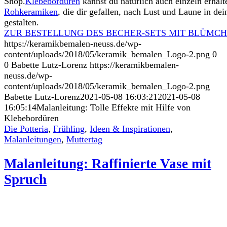
Shop.
Klebebordüren
kannst du natürlich auch einzeln erhal
Rohkeramiken
, die dir gefallen, nach Lust und Laune in de
gestalten.
ZUR BESTELLUNG DES BECHER-SETS MIT BLÜMC
https://keramikbemalen-neuss.de/wp-
content/uploads/2018/05/keramik_bemalen_Logo-2.png
0
0
Babette Lutz-Lorenz
https://keramikbemalen-
neuss.de/wp-
content/uploads/2018/05/keramik_bemalen_Logo-2.png
Babette Lutz-Lorenz
2021-05-08 16:03:21
2021-05-08
16:05:14
Malanleitung: Tolle Effekte mit Hilfe von
Klebebordüren
Die Potteria
,
Frühling
,
Ideen & Inspirationen
,
Malanleitungen
,
Muttertag
Malanleitung: Raffinierte Vase mit
Spruch