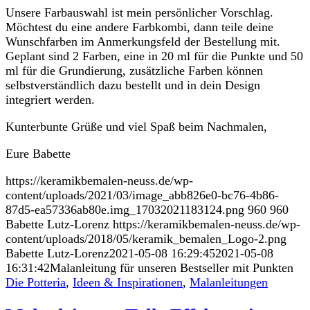
Unsere Farbauswahl ist mein persönlicher Vorschlag.
Möchtest du eine andere Farbkombi, dann teile deine
Wunschfarben im Anmerkungsfeld der Bestellung mit.
Geplant sind 2 Farben, eine in 20 ml für die Punkte und 50
ml für die Grundierung, zusätzliche Farben können
selbstverständlich dazu bestellt und in dein Design
integriert werden.
Kunterbunte Grüße und viel Spaß beim Nachmalen,
Eure Babette
https://keramikbemalen-neuss.de/wp-
content/uploads/2021/03/image_abb826e0-bc76-4b86-
87d5-ea57336ab80e.img_17032021183124.png
960
960
Babette Lutz-Lorenz
https://keramikbemalen-neuss.de/wp-
content/uploads/2018/05/keramik_bemalen_Logo-2.png
Babette Lutz-Lorenz
2021-05-08 16:29:45
2021-05-08
16:31:42
Malanleitung für unseren Bestseller mit Punkten
Die Potteria
,
Ideen & Inspirationen
,
Malanleitungen