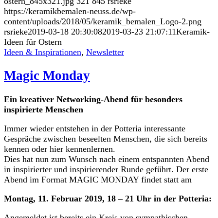
ostern_845x321.jpg
321
845
rsrieke
https://keramikbemalen-neuss.de/wp-
content/uploads/2018/05/keramik_bemalen_Logo-2.png
rsrieke
2019-03-18 20:30:08
2019-03-23 21:07:11
Keramik-
Ideen für Ostern
Ideen & Inspirationen
,
Newsletter
Magic Monday
Ein kreativer Networking-Abend für besonders
inspirierte Menschen
Immer wieder entstehen in der Potteria interessante
Gespräche zwischen beseelten Menschen, die sich bereits
kennen oder hier kennenlernen.
Dies hat nun zum Wunsch nach einem entspannten Abend
in inspirierter und inspirierender Runde geführt. Der erste
Abend im Format MAGIC MONDAY findet statt am
Montag, 11. Februar 2019, 18 – 21 Uhr in der Potteria:
Angemeldet ist bereits ein Kreis von sympathischen