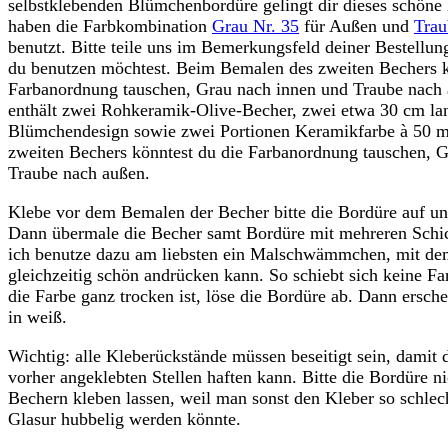
selbstklebenden Blümchenbordüre gelingt dir dieses schön
haben die Farbkombination
Grau Nr. 35
für Außen und
Trau
benutzt. Bitte teile uns im Bemerkungsfeld deiner Bestellun
du benutzen möchtest. Beim Bemalen des zweiten Bechers k
Farbanordnung tauschen, Grau nach innen und Traube nach
enthält zwei Rohkeramik-Olive-Becher, zwei etwa 30 cm l
Blümchendesign sowie zwei Portionen Keramikfarbe à 50 
zweiten Bechers könntest du die Farbanordnung tauschen, 
Traube nach außen.
Klebe vor dem Bemalen der Becher bitte die Bordüre auf und
Dann übermale die Becher samt Bordüre mit mehreren Schi
ich benutze dazu am liebsten ein Malschwämmchen, mit de
gleichzeitig schön andrücken kann. So schiebt sich keine Fa
die Farbe ganz trocken ist, löse die Bordüre ab. Dann ersch
in weiß.
Wichtig: alle Kleberückstände müssen beseitigt sein, damit 
vorher angeklebten Stellen haften kann. Bitte die Bordüre ni
Bechern kleben lassen, weil man sonst den Kleber so schle
Glasur hubbelig werden könnte.